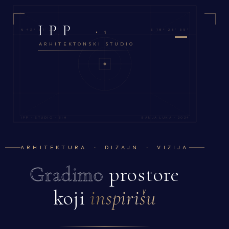
IPP
·
N 43° 51' 26"
E 18° 23' 55"
N
ARHITEKTONSKI STUDIO
IPP · STUDIO · BIH
BANJA LUKA · 2024
ARHITEKTURA · DIZAJN · VIZIJA
Gradimo
prostore
koji
inspirišu