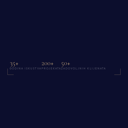
35+
200+
50+
GODINA ISKUSTVA
PROJEKATA
ZADOVOLJNIH KLIJENATA
IPP D.O.O. · BANJA LUKA